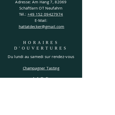
Adresse: Am Hang 7, 82069
Schäftlarn OT Neufahrn
Tél.:
+49 152 09427974
E-Mail:
hattatdecker@gmail.com
HORAIRES
D'OUVERTURES
Du lundi au samedi sur rendez-vous
Champagner Tasting
AIDE
Expédition &
Retours
Mentions légales
Protection des