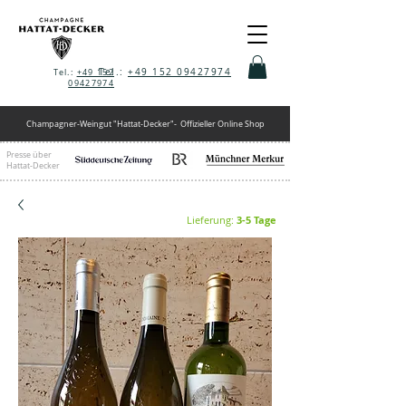
Tel.:
+49 152 09427974
Tel.:
+49 152
09427974
Champagner-Weingut "Hattat-Decker"-
Offizieller Online Shop
Presse über
Hattat-Decker
Lieferung:
3-5 Tage