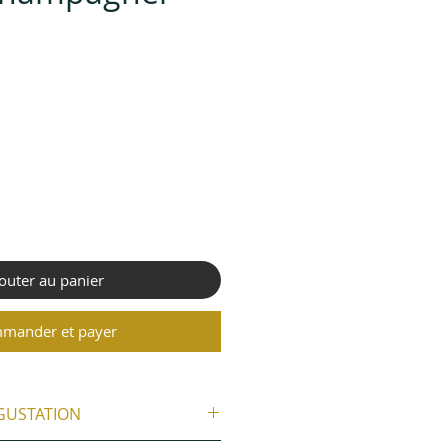
x
outer au panier
mander et payer
ÉGUSTATION