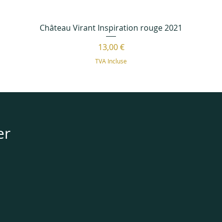
Château Virant Inspiration rouge 2021
Prix
13,00 €
TVA Incluse
er