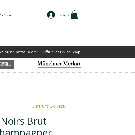
27974
Login
ingut "Hattat-Decker"-
Offizieller Online Shop
Lieferung:
3-5 Tage
 Noirs Brut
Champagner