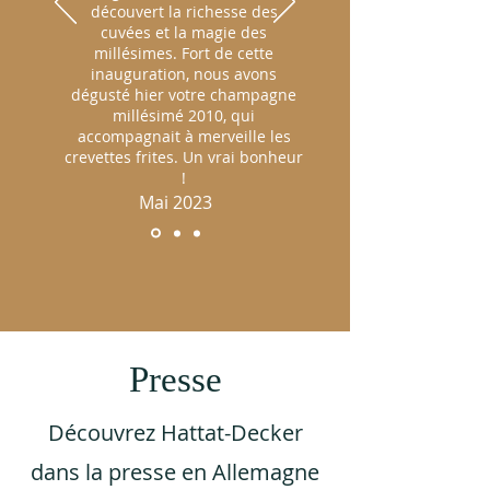
découvert la richesse des
cuvées et la magie des
millésimes. Fort de cette
inauguration, nous avons
dégusté hier votre champagne
millésimé 2010, qui
accompagnait à merveille les
crevettes frites. Un vrai bonheur
!
Mai 2023
Presse
Découvrez Hattat-Decker
dans la presse en Allemagne