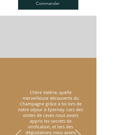
Commander
Chère Valérie, quelle
merveilleuse découverte du
Champagne grâce à toi lors de
notre séjour à Epernay. Lors des
visites de caves nous avons
appris les secrets de
vinification, et lors des
dégustations nous avons