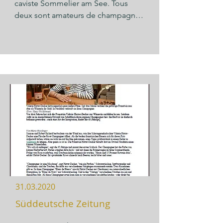
caviste Sommelier am See. Tous 
magasin du domaine à Neufahrn 
deux sont amateurs de champagne. 
près de Schäftlarn, chez vous, dans 
Les Blancs de Noirs Brut Nature issus 
votre entreprise ou en ligne... la 
à 100% de Meunier (Riesling noir) 
dégustation est l'occasion de 
restent un secret pour les amateurs 
goûter, d'apprécier et de partager 
de champagne. Le perlage est fin et 
de beaux moments entre amis, 
très persistant. Les bourgeons de 
collègues ou famille. »
cassis, les notes d'agrumes mûrs et 
le Boskop cuit au four et les arômes 
de pâte à strudel chaude inspirent et 
l'idée d'un plat vient immédiatement 
: une pintade frite sur du chou au 
champagne avec des champignons 
aux herbes sautés et cuits 
croustillants dans une pâte à strudel. 
»
31.03.2020
Süddeutsche Zeitung