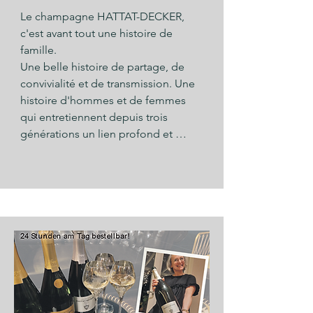
réservable en ligne sur 
Le champagne HATTAT-DECKER, 
www.champagner-kaufen.com, elle 
c'est avant tout une histoire de 
vous dira tout sur le champagne. 
famille.

D'où viennent les bulles ? Comment 
Une belle histoire de partage, de 
se déroule la fabrication ? Que 
convivialité et de transmission. Une 
signifie le dosage ? Quels cépages 
histoire d'hommes et de femmes 
?...Que ce soit avec Valérie dans le 
qui entretiennent depuis trois 
magasin du domaine à Neufahrn 
générations un lien profond et 
près de Schäftlarn, chez vous, dans 
sincère avec le terroir et le raisin. Le 
votre entreprise ou en ligne... la 
vignoble au sud d'Épernay, tout 
dégustation est l'occasion de 
proche de la Côte des Blancs, est 
goûter, d'apprécier et de partager 
dans la famille depuis 150 ans. 
de beaux moments entre amis, 
Aujourd'hui le domaine est dirigé 
collègues ou famille. »
par la belle-fille et champenoise de 
coeur Valérie Hattat-Decker, qui 
propose le champagne Hattat-
Decker dans la plus pure tradition 
familiale. Elle importe le champagne 