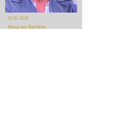
02.02.2020
Nous en Bavière
Un entretien avec Valérie Hattat 
Decker dans l'émission télévisée « 
Nous en Bavière » sur BR3