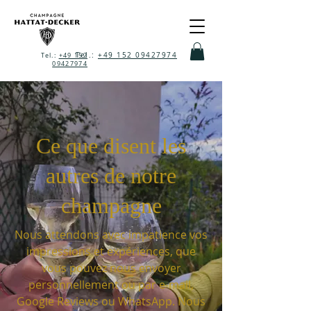
Tel.:
+49 152 09427974
Tel.:
+49 152
09427974
Ce que disent les
autres de notre
champagne
Nous attendons avec impatience vos
impressions et expériences, que
vous pouvez nous envoyer
personnellement ou par e-mail,
Google Reviews ou WhatsApp. Nous