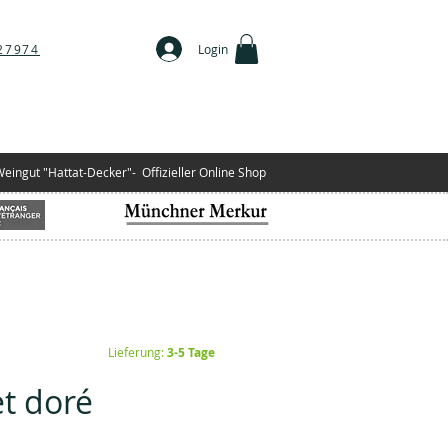
27974
Login
ingut "Hattat-Decker"-
Offizieller Online Shop
Lieferung:
3-5 Tage
t doré