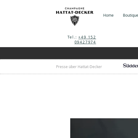
Home
Boutiqu
Tel.:
+49 152
09427974
Presse über Hattat-Decker