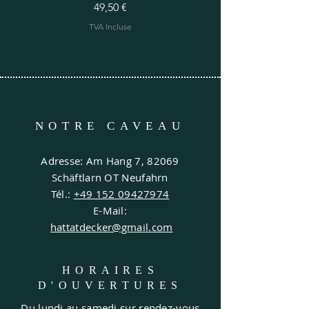
Prix
49,50 €
TVA Incluse
NOTRE CAVEAU
Adresse: Am Hang 7, 82069
Schäftlarn OT Neufahrn
Tél.:
+49 152 09427974
E-Mail:
hattatdecker@gmail.com
HORAIRES
D'OUVERTURES
Du lundi au samedi sur rendez-vous