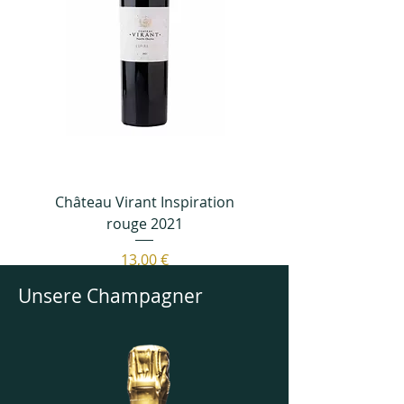
Château Virant Inspiration
rouge 2021
Prix
13,00 €
TVA Incluse
Unsere Champagner