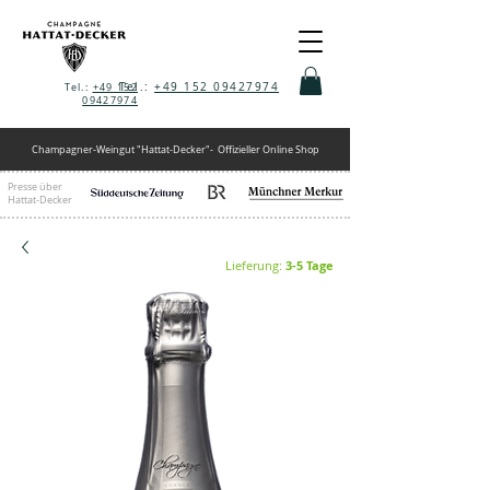
Tel.:
+49 152 09427974
Tel.:
+49 152
09427974
Champagner-Weingut "Hattat-Decker"-
Offizieller Online Shop
Presse über
Hattat-Decker
Lieferung:
3-5 Tage