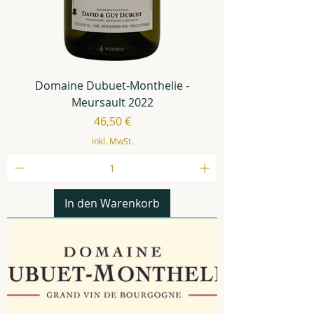
Domaine Dubuet-Monthelie -
Meursault 2022
Preis
46,50 €
inkl. MwSt.
In den Warenkorb