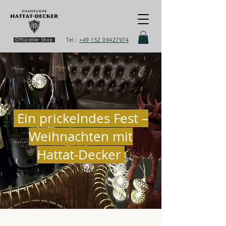
Tel.:
+49 152 09427974
Offizieller Shop
Ein prickelndes Fest –
Weihnachten mit
Hattat-Decker