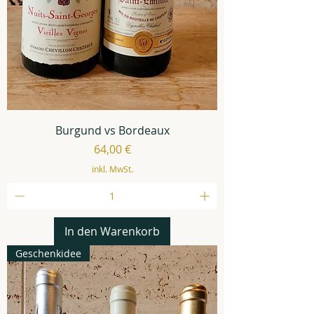
Burgund vs Bordeaux
Preis
64,00 €
inkl. MwSt.
In den Warenkorb
Geschenkidee