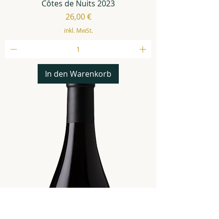
Côtes de Nuits 2023
Preis
26,00 €
inkl. MwSt.
In den Warenkorb