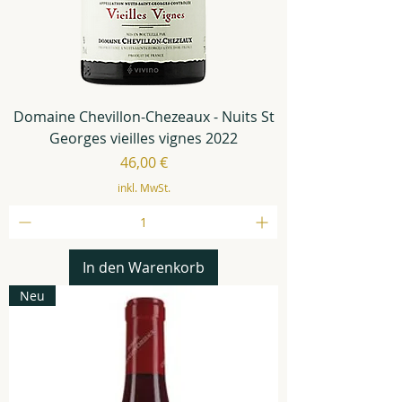
Domaine Chevillon-Chezeaux - Nuits St
Georges vieilles vignes 2022
Preis
46,00 €
inkl. MwSt.
In den Warenkorb
Neu