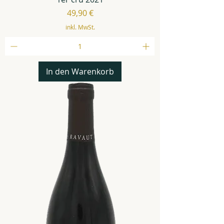
Preis
49,90 €
inkl. MwSt.
In den Warenkorb