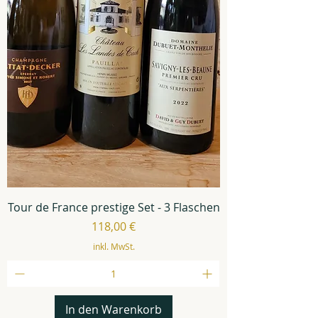
Tour de France prestige Set - 3 Flaschen
Preis
118,00 €
inkl. MwSt.
In den Warenkorb