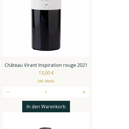
Château Virant Inspiration rouge 2021
Preis
13,00 €
inkl. MwSt.
In den Warenkorb