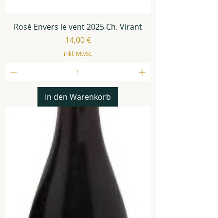
Rosé Envers le vent 2025 Ch. Virant
Preis
14,00 €
inkl. MwSt.
In den Warenkorb