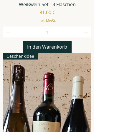
Weißwein Set - 3 Flaschen
Preis
81,00 €
inkl. MwSt.
In den Warenkorb
Geschenkidee