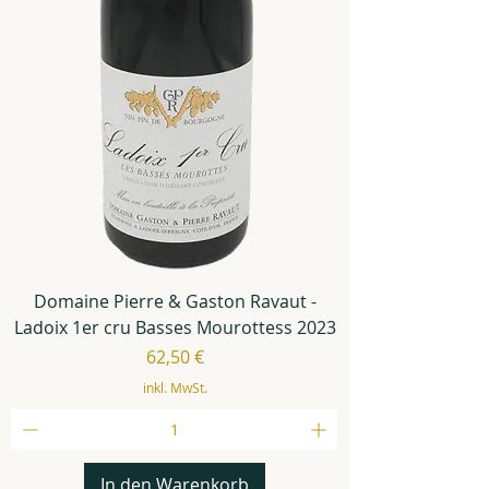
Domaine Pierre & Gaston Ravaut -
Ladoix 1er cru Basses Mourottess 2023
Preis
62,50 €
inkl. MwSt.
In den Warenkorb