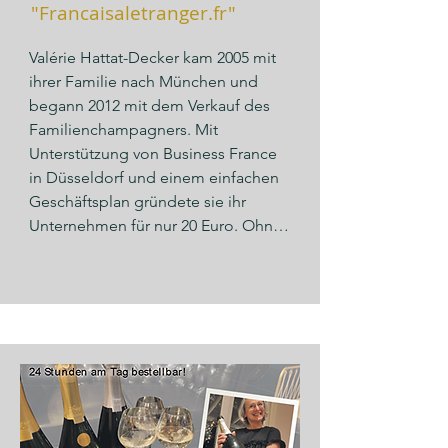
"Francaisaletranger.fr"
Valérie Hattat-Decker kam 2005 mit 
ihrer Familie nach München und 
begann 2012 mit dem Verkauf des 
Familienchampagners. Mit 
Unterstützung von Business France 
in Düsseldorf und einem einfachen 
Geschäftsplan gründete sie ihr 
Unternehmen für nur 20 Euro. Ohne 
Büro startete sie erfolgreich von zu 
Hause aus. Heute verkauft sie 90% 
ihrer 7.000 Flaschen vor allem an 
bayerische Kunden und strebt eine 
Ausweitung auf den gesamten 
deutschen Markt an. Ihr Erfolg liegt 
im französischen Flair und der 
steigenden Nachfrage nach 
Luxusprodukten in Deutschland 