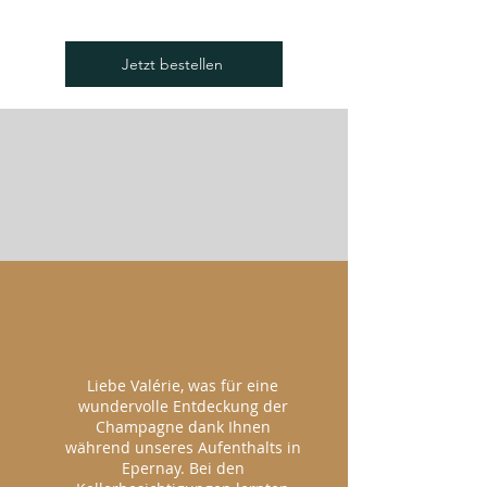
Jetzt bestellen
Liebe Valérie, was für eine
wundervolle Entdeckung der
Champagne dank Ihnen
während unseres Aufenthalts in
Epernay. Bei den