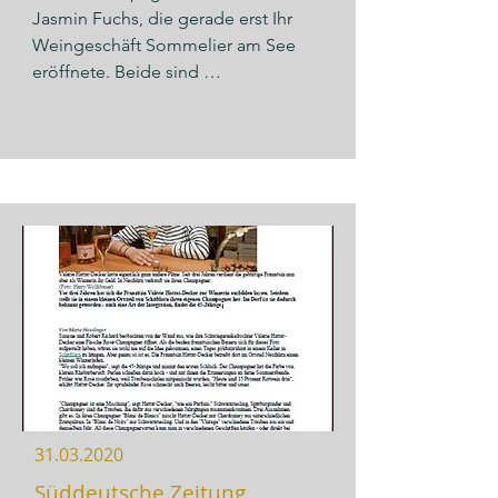
online buchbar ist, wird sie alles über 
Jasmin Fuchs, die gerade erst Ihr 
Champagner erzählen. Woher 
Weingeschäft Sommelier am See 
kommen die Perlen? Wie 
eröffnete. Beide sind 
funktioniert die Herstellung? Was ist 
Champagnerenthusiasten. Die Blanc 
die Dosierung? Welche 
de Noirs Brut Nature aus 100% 
Rebsorten?…Egal ob bei Valérie im 
Meunier (Schwarzriesling) sind 
Winzerladen in Neufahrn bei 
immer noch ein Geheimtipp für 
Schäftlarn, beim Kunden zu Hause, 
Champagnerliebhaber. Die Perlage 
in der Firma oder online… die 
ist fein und sehr anhaltend. Schwarze 
Verkostung ist eine Gelegenheit zum 
Johannisbeer-Knospe, reife 
Probieren, Genießen und schöne 
Zitrusnoten und gebackener Boskop 
Momente mit Freunden, Kollegen 
und Aromen von warmen Strudelteig 
oder Familie zu teilen. »
begeistern und sofort kommt die 
Idee für ein Gericht: gebratenes 
Perlhuhn auf Champagnerkraut mit 
sautierten Kräutersaitlingen knusprig 
im Strudelteig gebacken. »
31.03.2020
Süddeutsche Zeitung