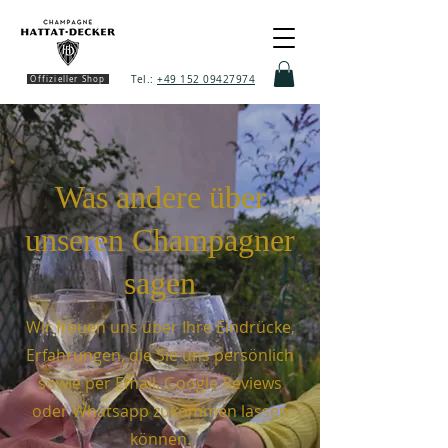
Tel.:
+49 152 09427974
Offizieller Shop
Was andere über
unseren Champagner
sagen
Wir freuen uns über Ihre Eindrücke,
Erfahrungen, die Sie uns persönlich
sowie per Email, Google Reviews
oder Whatsapp zukommen lassen
können.