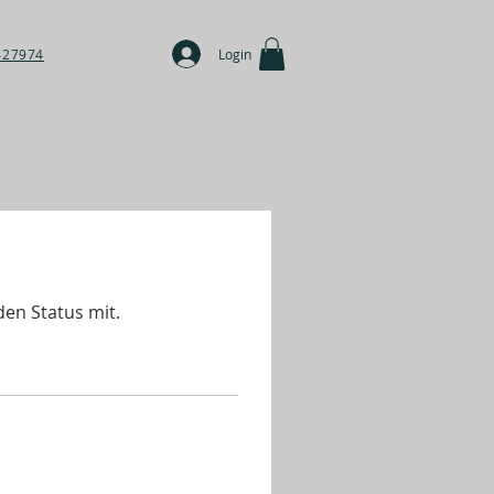
427974
Login
den Status mit.