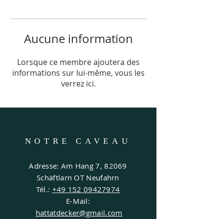
Aucune information
Lorsque ce membre ajoutera des
informations sur lui-même, vous les
verrez ici.
NOTRE CAVEAU
Adresse: Am Hang 7, 82069
Schäftlarn OT Neufahrn
Tél.:
+49 152 09427974
E-Mail:
hattatdecker@gmail.com