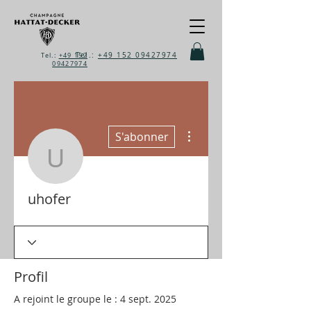
Tel.:
+49 152 09427974
Tel.:
+49 152
09427974
Plus d'actions
S'abonner
uhofer
uhofer
Profil
A rejoint le groupe le : 4 sept. 2025