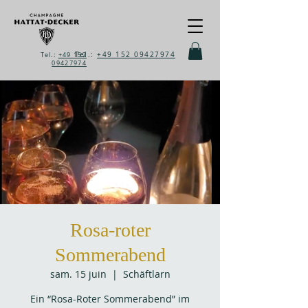
Tel.:
+49 152 09427974
Tel.:
+49 152
09427974
Rosa-roter
Sommerabend
sam. 15 juin
  |  
Schäftlarn
Ein “Rosa-Roter Sommerabend” im