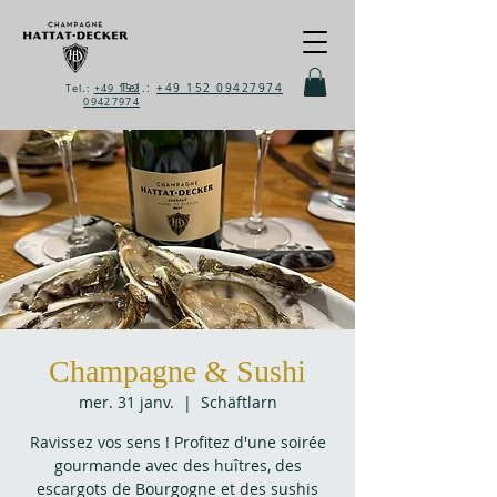
Tel.:
+49 152 09427974
Tel.:
+49 152
09427974
Champagne & Sushi
mer. 31 janv.
  |  
Schäftlarn
Ravissez vos sens ! Profitez d'une soirée
gourmande avec des huîtres, des
escargots de Bourgogne et des sushis