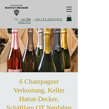
Tel.:
+49 152 09427974
Tel.:
+49 152
09427974
6 Champagner
Verkostung, Keller
Hattat-Decker,
Schäftlarn OT Neufahrn