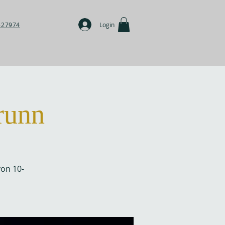
427974
Login
runn
von 10-