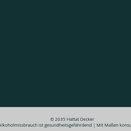
© 2035 Hattat Decker
Alkoholmissbrauch ist gesundheitsgefährdend | Mit Maßen kons