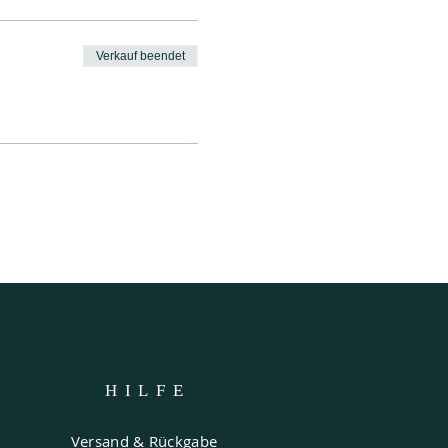
Verkauf beendet
HILF
E
Versand & Rückgabe