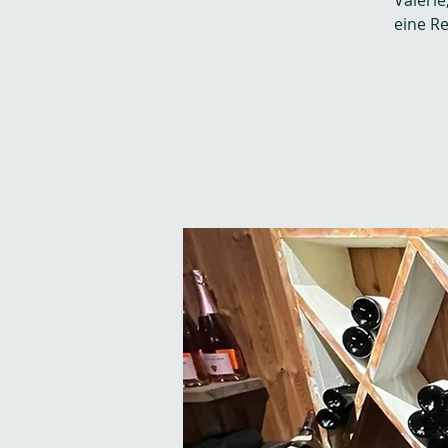
Valéri
eine R