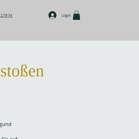
427974
Login
stoßen
rgund