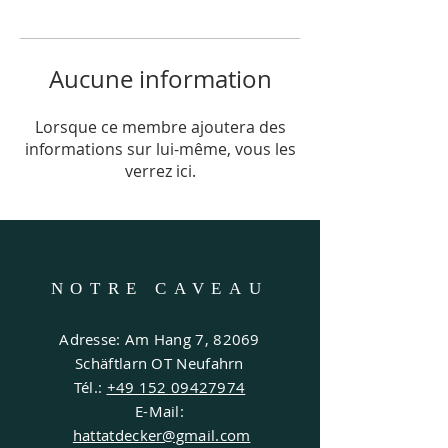
Aucune information
Lorsque ce membre ajoutera des
informations sur lui-même, vous les
verrez ici.
NOTRE CAVEAU
Adresse: Am Hang 7, 82069
Schäftlarn OT Neufahrn
Tél.:
+49 152 09427974
E-Mail:
hattatdecker@gmail.com