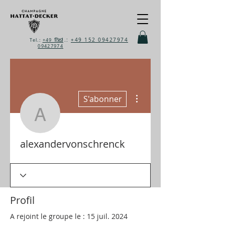
Tel.:
+49 152 09427974
Tel.:
+49 152
09427974
Plus d'actions
S'abonner
alexandervonschrenck
alexandervonschrenck
Profil
A rejoint le groupe le : 15 juil. 2024